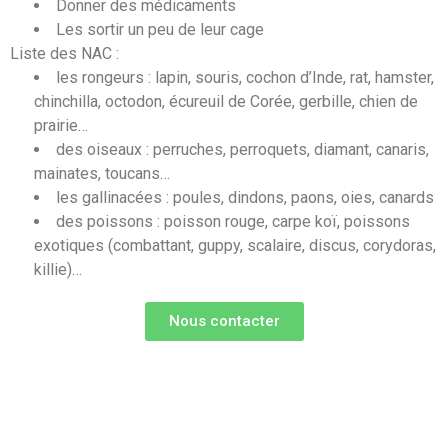
Donner des médicaments
Les sortir un peu de leur cage
Liste des NAC :
les
rongeurs
: lapin, souris, cochon d’Inde, rat, hamster,
chinchilla, octodon, écureuil de Corée, gerbille, chien de
prairie…
des
oiseaux
: perruches, perroquets, diamant, canaris,
mainates, toucans…
les
gallinacées
: poules, dindons, paons, oies, canards
des
poissons
: poisson rouge, carpe koï, poissons
exotiques (combattant, guppy, scalaire, discus, corydoras,
killie)…
Nous contacter